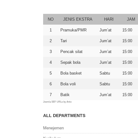
NO
JENIS EKSTRA
HARI
JAM
1
Pramuka/PMR
Jum’at
15:00
2
Tari
Jum’at
15:00
3
Pencak silat
Jum’at
15:00
4
Sepak bola
Jum’at
15:00
5
Bola basket
Sabtu
15:00
6
Bola voli
Sabtu
15:00
7
Batik
Jum’at
15:00
Joomla SEF URLs by Artio
ALL DEPARTMENTS
Menejemen