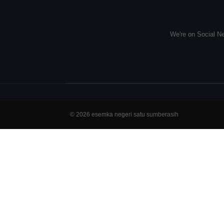
We're on Social Ne
© 2026 esemka negeri satu sumberasih